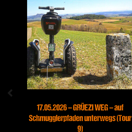
uf
17.05.2026 – GRÜEZI WEG – auf
(Tour
Schmugglerpfaden unterwegs (Tour
9)