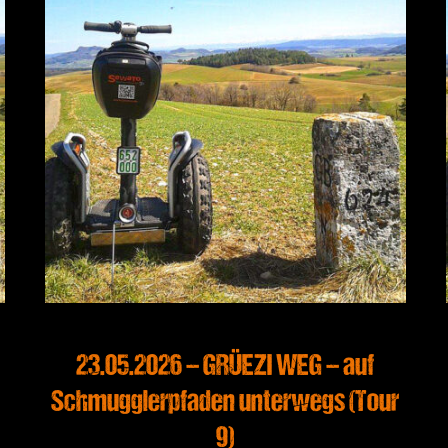
23.05.2026 – GRÜEZI WEG – auf
Schmugglerpfaden unterwegs (Tour
9)