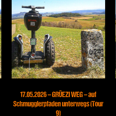
17.05.2026 – GRÜEZI WEG – auf
Schmugglerpfaden unterwegs (Tour
9)