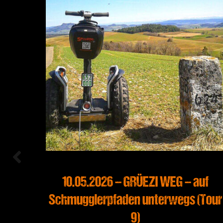
die
10.05.2026 – GRÜEZI WEG – auf
r 10)
Schmugglerpfaden unterwegs (Tour
9)