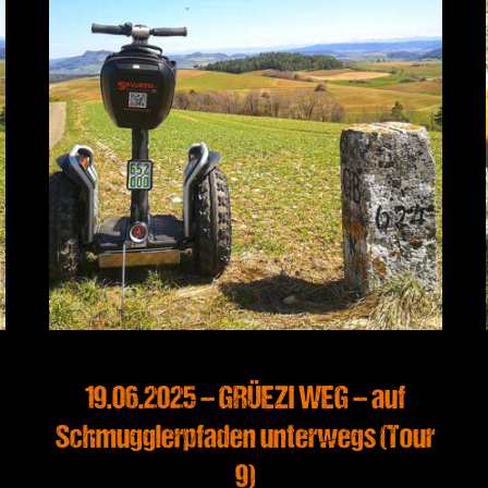
19.06.2025 – GRÜEZI WEG – auf
Schmugglerpfaden unterwegs (Tour
9)