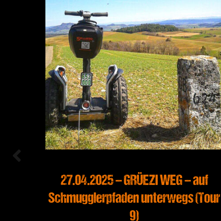
die
27.04.2025 – GRÜEZI WEG – auf
r 10)
Schmugglerpfaden unterwegs (Tour
9)